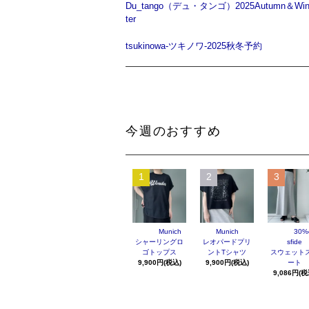
Du_tango（デュ・タンゴ）2025Autumn＆Wi
ter
tsukinowa-ツキノワ-2025秋冬予約
今週のおすすめ
1
2
3
Munich
Munich
30%o
シャーリングロ
レオパードプリ
sfide
ゴトップス
ントTシャツ
スウェット
9,900円(税込)
9,900円(税込)
ート
9,086円(税