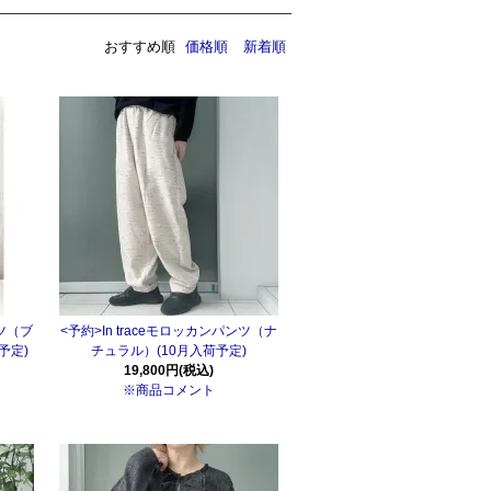
おすすめ順
価格順
新着順
ンツ（ブ
<予約>In traceモロッカンパンツ（ナ
予定)
チュラル）(10月入荷予定)
19,800円(税込)
※商品コメント