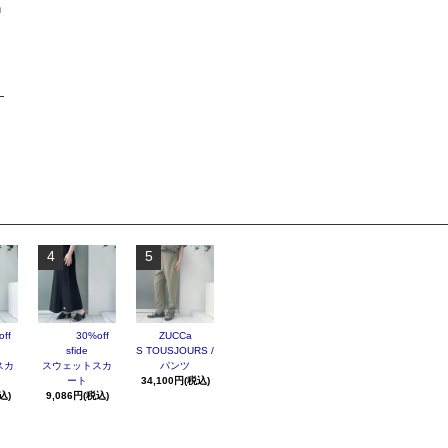
n
4
5
ff
30%off
ZUCCa
sfide
S TOUSJOURS /
スカ
スウェットスカ
パンツ
ート
34,100円(税込)
込)
9,086円(税込)