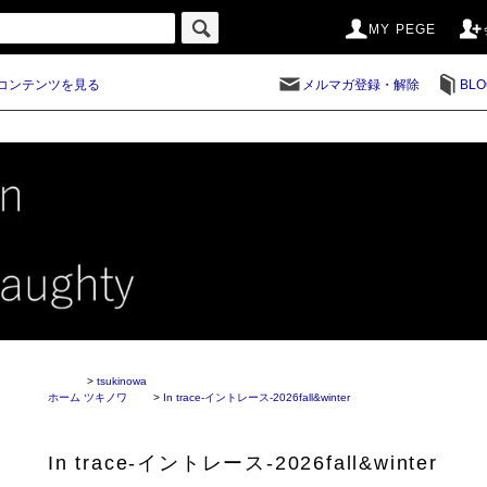
MY PEGE
コンテンツを見る
メルマガ登録・解除
BLO
>
tsukinowa
ホーム
ツキノワ
>
In trace-イントレース-2026fall&winter
In trace-イントレース-2026fall&winter