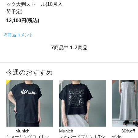
ック大判ストール(10月入
荷予定)
12,100円(税込)
※商品コメント
7
1
7
商品中
-
商品
今週のおすすめ
Munich
Munich
30%off
シャーリングロゴトッ
レオパードプリントTシ
sfide