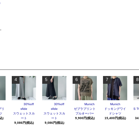
n
4
5
6
7
8
30%off
30%off
Munich
Munich
プリ
sfide
sfide
ゼブラプリント
ドッキングワイ
S T
ツ
スウェットスカ
スウェットスカ
プルオーバー
ドシャツ
込)
ート
ート
9,900円(税込)
15,400円(税込)
34
9,086円(税込)
9,086円(税込)