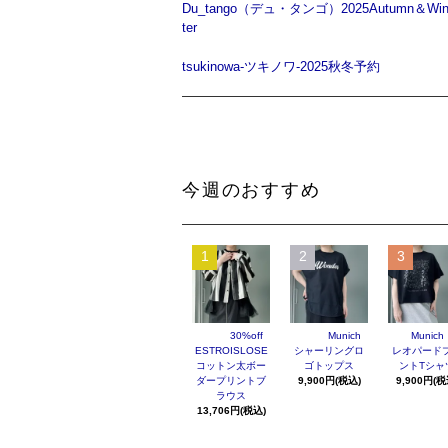
Du_tango（デュ・タンゴ）2025Autumn＆Wi
ter
tsukinowa-ツキノワ-2025秋冬予約
今週のおすすめ
1
2
3
30%off
Munich
Munich
ESTROISLOSE
シャーリングロ
レオパード
コットン太ボー
ゴトップス
ントTシャ
ダープリントブ
9,900円(税込)
9,900円(税
ラウス
13,706円(税込)