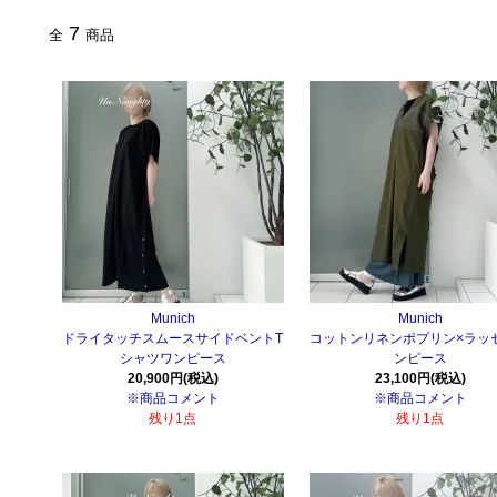
7
全
商品
Munich
Munich
ドライタッチスムースサイドベントT
コットンリネンポプリン×ラッ
シャツワンピース
ンピース
20,900円(税込)
23,100円(税込)
※商品コメント
※商品コメント
残り1点
残り1点