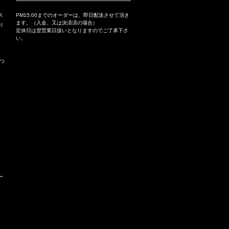
ス
PM15:00までのオーダーは、即日配送させて頂き
ます。（入金、又は決済済の場合）
お
定休日は翌営業日扱いとなりますのでご了承下さ
い。
つ
ー