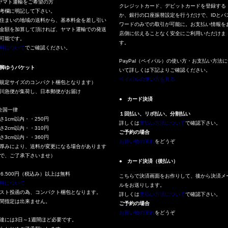
ヤマト運輸をご希望の方
クレジットカード、デビットカードを登録する
考欄に明記して下さい。
か、銀行の口座振替設定を行うだけで、IDとパ
住まいの地域の送料から、基本料金を差し引い
ワードのみでの取引が可能に。お支払い情報を
金額を加算して頂ければ、ヤマト運輸での発送
店側に伝えることなく安全にご利用いただけま
可能です。
す。
料について
でご確認ください。
PayPal（ペイパル）の使い方・お支払い方法に
脚ゆうパケット
いて詳しくは下記よりご確認ください。
ペイパルの使い方を見る
規定サイズのコンパクト梱包となります）
川急便が集荷し、日本郵便がお届け
● カード決済
全国一律
１回払い、リボ払い、分割払い
さ1cm以内・・250円
詳しくは
支払い方法について
で確認下さい。
さ2cm以内・・310円
ご予約の場合
さ3cm以内・・360円
お買い物の流れ
をどうぞ
厚みにより、送料が変更になる場合があります
で、ご了承下さいませ）
● カード決済（後払い）
16.500円（税込み）以上は無料
こちらで決済画面をお作りして、後から決済メ
料について
ルをお送りします。
スト投函の為、コンパクト梱包となります。
詳しくは
支払い方法について
で確認下さい。
間指定は出来ません。
ご予約の場合
お買い物の流れ
をどうぞ
達には3日～1週間ほど必要です。