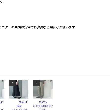
い。
モニターの画面設定等で多少異なる場合がございます。
4
5
ff
30%off
ZUCCa
sfide
S TOUSJOURS /
スカ
スウェットスカ
パンツ