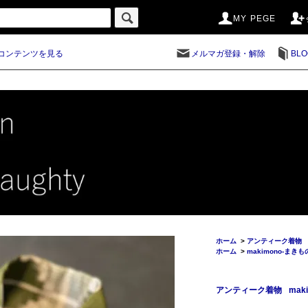
MY PEGE
コンテンツを見る
メルマガ登録・解除
BLO
ホーム
>
アンティーク着物
ホーム
>
makimono-まきも
アンティーク着物
mak