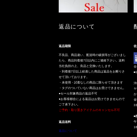
返品について
返品期限
佐
不良品、商品違い、配送時の破損等がございまし
たら、商品到着後7日以内にご連絡下さい。送料
当社負担の上、良品と交換いたします。
全
・到着後7日以上経過した商品は返品をお断りさ
■
せて頂いております。
・未使用・試着なしの商品に限らせて頂きます
沖
・タグのついていない商品はお受けできません。
ヤ
●セール対象商品の返品不可
か
●お客様都合による返品はお受けできませんので
金
ご了承下さい。
3
ご予約・取り置きアイテムのキャンセル不可
■
午
返品送料
1
返品について