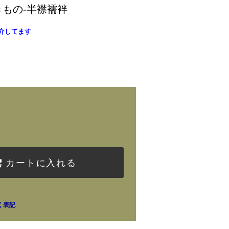
まきもの-半襟襦袢
介してます
カートに入れる
く表記