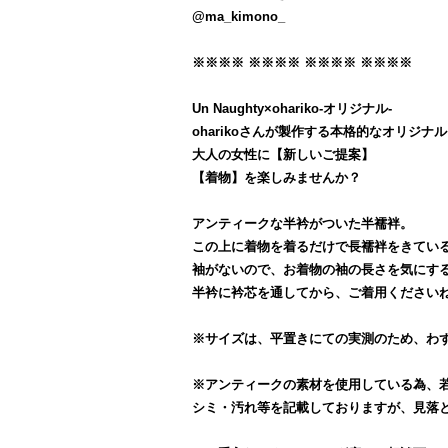
@ma_kimono_
※※※※ ※※※※ ※※※※ ※※※※
Un Naughty×ohariko-オリジナル-
oharikoさんが製作する本格的なオリジナル
大人の女性に【新しいご提案】
【着物】を楽しみませんか？
アンティークな半衿がついた半襦袢。
この上に着物を着るだけで長襦袢をきてい
袖がないので、お着物の袖の長さを気にす
半衿に衿芯を通してから、ご着用ください
※サイズは、平置きにての実測のため、わ
※アンティークの素材を使用している為、
シミ・汚れ等を記載しておりますが、見落