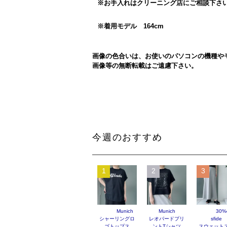
※お手入れはクリーニング店にご相談下さ
※着用モデル 164cm
画像の色合いは、お使いのパソコンの機種や
画像等の無断転載はご遠慮下さい。
今週のおすすめ
1
2
3
Munich
Munich
30%o
シャーリングロ
レオパードプリ
sfide
ゴトップス
ントTシャツ
スウェット