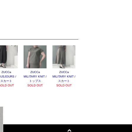
ZUCCa
ZUCCa
ZUCCa
USJOURS /
MILITARY KNIT /
MILITARY KNIT /
スカート
トップス
スカート
SOLD OUT
SOLD OUT
SOLD OUT