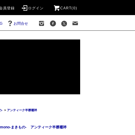
会員登録
ログイン
CART(0)
G
お問合せ
の-
>
アンティーク半襟襦袢
imono-まきもの-
アンティーク半襟襦袢