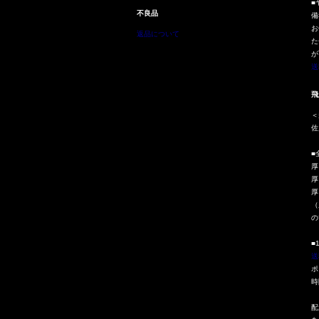
■
不良品
備
お
返品について
た
が
送
飛
＜
佐
■
厚
厚
厚
（
の
■
送
ポ
時
配