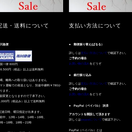
配送・送料について
支払い方法について
川急便
● 郵便振り替え(ぱるる）
詳しくは
支払い方法について
で確認下さい。
ご予約の場合
お買い物の流れ
をどうぞ
国一律 600円
16.500円（税込）以上は送料無料
● 銀行振り込み
縄、離島への取り扱いはありません
詳しくは
支払い方法について
で確認下さい。
マト運輸での発送となり、別途中継料￥780か
ご予約の場合
ります。
お買い物の流れ
をどうぞ
額変更となりますので了承下さい。
3,000円（税込み）以上で送料無料
● PayPal（ペイパル） 決済
配達日時、曜日指定が出来ます。
アカウントを開設して頂きます
前中、12時～14時、14時～16時、
詳しくは
paypalについて
で確認下さい。
6時～18時、18時～21時
PayPal（ペイパル）とは