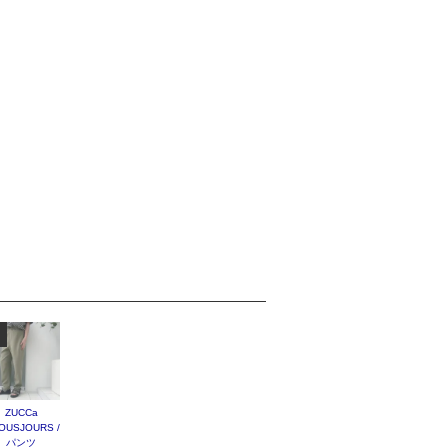
ZUCCa
OUSJOURS /
パンツ