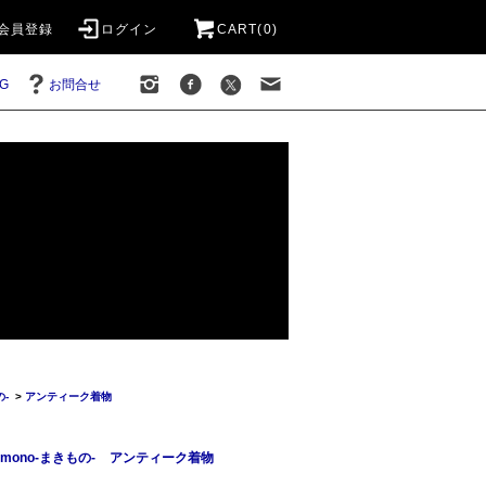
会員登録
ログイン
CART(0)
G
お問合せ
の-
>
アンティーク着物
imono-まきもの-
アンティーク着物