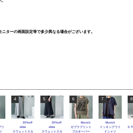
い。
モニターの画面設定等で多少異なる場合がございます。
4
5
6
7
8
30%off
30%off
Munich
Munich
プリ
sfide
sfide
ゼブラプリント
ドッキングワイ
S T
ツ
スウェットスカ
スウェットスカ
プルオーバー
ドシャツ