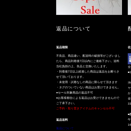
返品について
返品期限
佐
不良品、商品違い、配送時の破損等がございまし
たら、商品到着後7日以内にご連絡下さい。送料
当社負担の上、良品と交換いたします。
全
・到着後7日以上経過した商品は返品をお断りさ
■
せて頂いております。
・未使用・試着なしの商品に限らせて頂きます
沖
・タグのついていない商品はお受けできません。
ヤ
●セール対象商品の返品不可
か
●お客様都合による返品はお受けできませんので
金
ご了承下さい。
3
ご予約・取り置きアイテムのキャンセル不可
■
午
返品送料
1
返品について