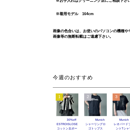
※お手入れはクリーニング店にご相談下さ
※着用モデル 164cm
画像の色合いは、お使いのパソコンの機種や
画像等の無断転載はご遠慮下さい。
今週のおすすめ
1
2
3
30%off
Munich
Munich
ESTROISLOSE
シャーリングロ
レオパード
コットン太ボー
ゴトップス
ントTシャ