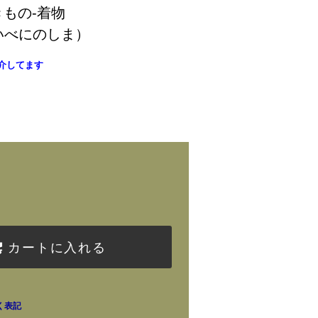
まきもの-着物
いべにのしま）
介してます
)
カートに入れる
く表記