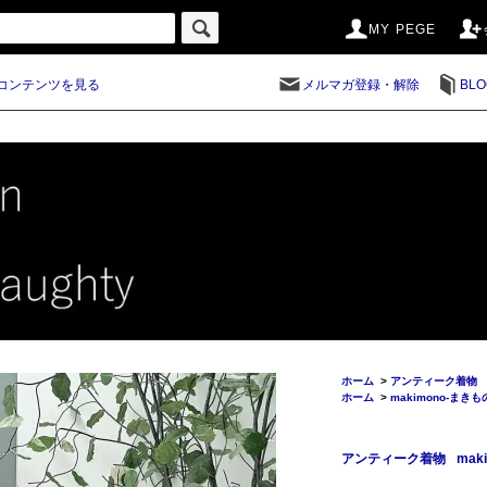
MY PEGE
コンテンツを見る
メルマガ登録・解除
BLO
ホーム
>
アンティーク着物
ホーム
>
makimono-まきも
アンティーク着物
mak