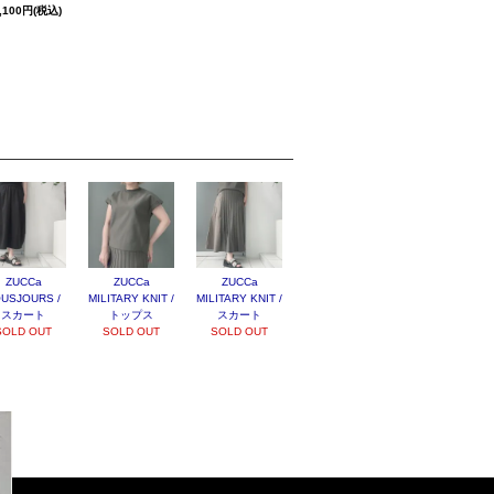
,100円(税込)
ZUCCa
ZUCCa
ZUCCa
USJOURS /
MILITARY KNIT /
MILITARY KNIT /
スカート
トップス
スカート
SOLD OUT
SOLD OUT
SOLD OUT