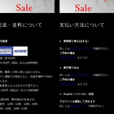
配送・送料について
支払い方法について
川急便
● 郵便振り替え(ぱるる）
詳しくは
支払い方法について
で確認下さい。
ご予約の場合
お買い物の流れ
をどうぞ
国一律 600円
16.500円（税込）以上は送料無料
● 銀行振り込み
縄、離島への取り扱いはありません
詳しくは
支払い方法について
で確認下さい。
マト運輸での発送となり、別途中継料￥780か
ご予約の場合
ります。
お買い物の流れ
をどうぞ
額変更となりますので了承下さい。
3,000円（税込み）以上で送料無料
● PayPal（ペイパル） 決済
配達日時、曜日指定が出来ます。
アカウントを開設して頂きます
前中、12時～14時、14時～16時、
詳しくは
paypalについて
で確認下さい。
6時～18時、18時～21時