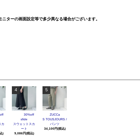
モニターの画面設定等で多少異なる場合がございます。
4
5
ff
30%off
ZUCCa
sfide
S TOUSJOURS /
スカ
スウェットスカ
パンツ
ート
34,100円(税込)
込)
9,086円(税込)