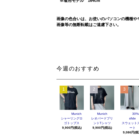
※着用モデル 164cm
画像の色合いは、お使いのパソコンの機種や
画像等の無断転載はご遠慮下さい。
今週のおすすめ
1
2
3
Munich
Munich
30%o
シャーリングロ
レオパードプリ
sfide
ゴトップス
ントTシャツ
スウェット
9,900円(税込)
9,900円(税込)
ート
9,086円(税