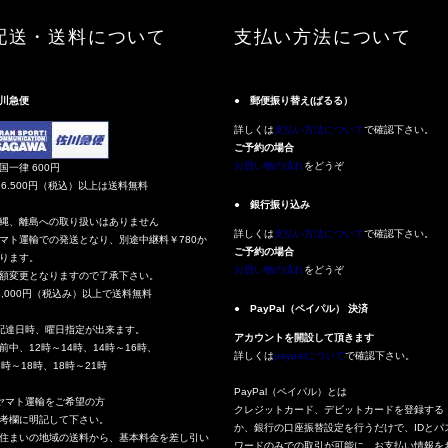
配送・送料について
支払い方法について
川急便
● 郵便振り替え(ぱるる）
詳しくは
支払い方法について
で確認下さい。
ご予約の場合
お買い物の流れ
をどうぞ
国一律 600円
16.500円（税込）以上は送料無料
● 銀行振り込み
縄、離島への取り扱いはありません
詳しくは
支払い方法について
で確認下さい。
マト運輸での発送となり、別途中継料￥780か
ご予約の場合
ります。
お買い物の流れ
をどうぞ
額変更となりますので了承下さい。
3,000円（税込み）以上で送料無料
● PayPal（ペイパル） 決済
配達日時、曜日指定が出来ます。
アカウントを開設して頂きます
前中、12時～14時、14時～16時、
詳しくは
paypalについて
で確認下さい。
6時～18時、18時～21時
PayPal（ペイパル）とは
ヤマト運輸をご希望の方
クレジットカード、デビットカードを登録する
考欄に明記して下さい。
か、銀行の口座振替設定を行うだけで、IDとパ
住まいの地域の送料から、基本料金を差し引い
ワードのみでの取引が可能に。お支払い情報を