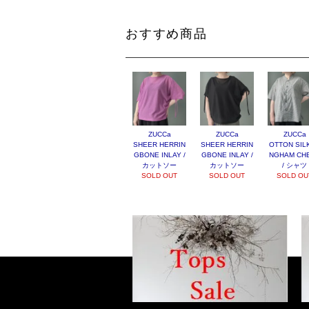
おすすめ商品
ZUCCa
ZUCCa
ZUCCa
SHEER HERRIN
SHEER HERRIN
OTTON SILK
GBONE INLAY /
GBONE INLAY /
NGHAM CH
カットソー
カットソー
/ シャツ
SOLD OUT
SOLD OUT
SOLD OU