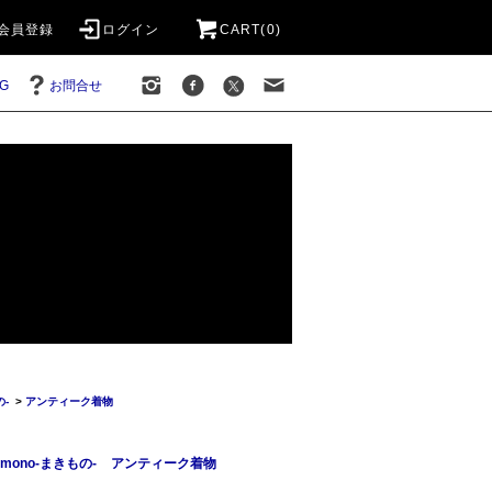
会員登録
ログイン
CART(0)
G
お問合せ
の-
>
アンティーク着物
imono-まきもの-
アンティーク着物