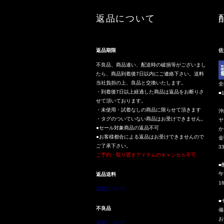
返品について
返品期限
佐
不良品、商品違い、配送時の破損等がございまし
たら、商品到着後7日以内にご連絡下さい。送料
当社負担の上、良品と交換いたします。
全
・到着後7日以上経過した商品は返品をお断りさ
■
せて頂いております。
・未使用・試着なしの商品に限らせて頂きます
沖
・タグのついていない商品はお受けできません。
ヤ
●セール対象商品の返品不可
か
●お客様都合による返品はお受けできませんので
金
ご了承下さい。
3
ご予約・取り置きアイテムのキャンセル不可
■
午
返品送料
1
返品について
■
不良品
備
お
返品について