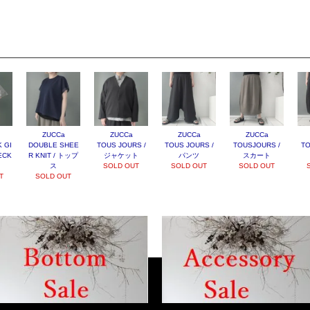
ZUCCa
ZUCCa
ZUCCa
ZUCCa
 GI
DOUBLE SHEE
TOUS JOURS /
TOUS JOURS /
TOUSJOURS /
TO
ECK
R KNIT / トップ
ジャケット
パンツ
スカート
ス
SOLD OUT
SOLD OUT
SOLD OUT
T
SOLD OUT