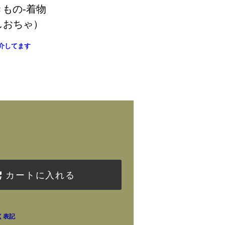
まきもの-着物
しおちゃ）
介してます
)
カートに入れる
く表記