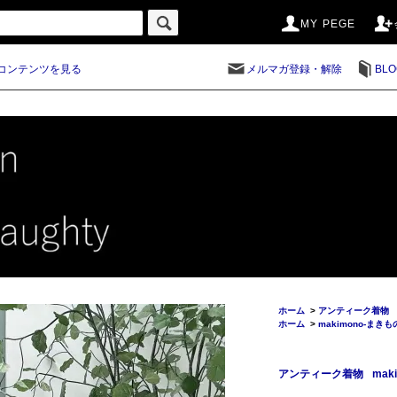
MY PEGE
コンテンツを見る
メルマガ登録・解除
BLO
ホーム
>
アンティーク着物
ホーム
>
makimono-まきも
アンティーク着物
mak