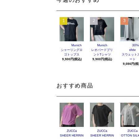
1
2
3
Munich
Munich
30%o
シャーリングロ
レオパードプリ
sfide
ゴトップス
ントTシャツ
スウェット
9,900円(税込)
9,900円(税込)
ート
9,086円(税
おすすめ商品
ZUCCa
ZUCCa
ZUCCa
SHEER HERRIN
SHEER HERRIN
OTTON SILK