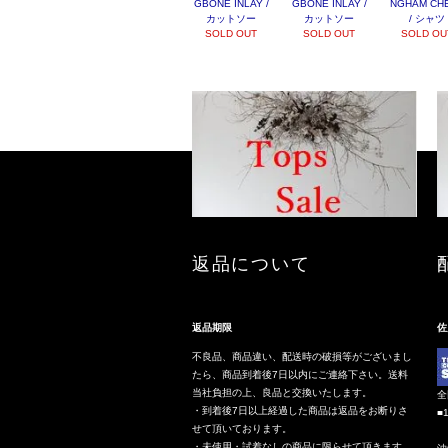
GBONE INLAY /
GBONE INLAY /
NGHAM CH
カットソー
カットソー
/ シャツ
SOLD OUT
SOLD OUT
SOLD OU
返品について
返品期限
佐
不良品、商品違い、配送時の破損等がございまし
たら、商品到着後7日以内にご連絡下さい。送料
当社負担の上、良品と交換いたします。
全
・到着後7日以上経過した商品は返品をお断りさ
■
せて頂いております。
・未使用・試着なしの商品に限らせて頂きます