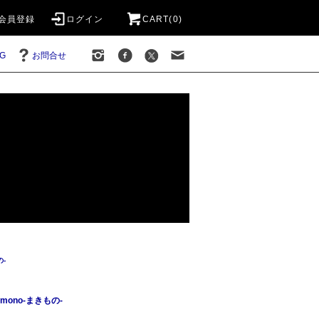
会員登録
ログイン
CART(0)
G
お問合せ
の-
imono-まきもの-