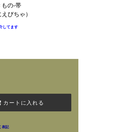
まきもの-帯
にえびちゃ）
介してます
)
カートに入れる
く表記