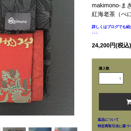
makimono-
紅海老茶（べ
詳しくはブログでも紹
↓↓↓
24,200円(税込
購入数
返品について
特定商取引法に基づ