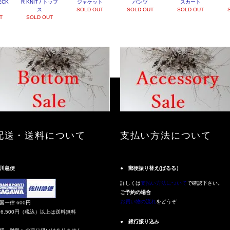
ECK
R KNIT / トップ
ジャケット
パンツ
スカート
ス
SOLD OUT
SOLD OUT
SOLD OUT
T
SOLD OUT
配送・送料について
支払い方法について
川急便
● 郵便振り替え(ぱるる）
詳しくは
支払い方法について
で確認下さい。
ご予約の場合
お買い物の流れ
をどうぞ
国一律 600円
16.500円（税込）以上は送料無料
● 銀行振り込み