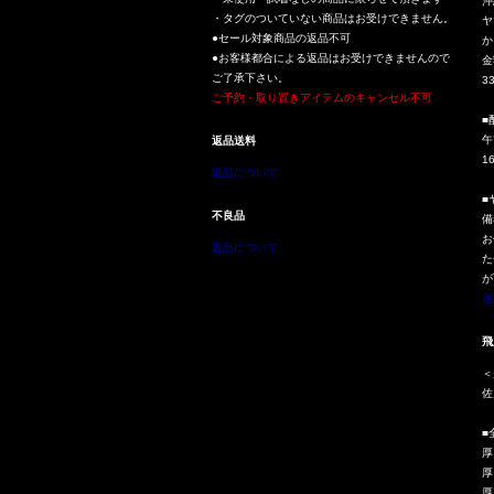
沖
・タグのついていない商品はお受けできません。
ヤ
●セール対象商品の返品不可
か
●お客様都合による返品はお受けできませんので
金
ご了承下さい。
3
ご予約・取り置きアイテムのキャンセル不可
■
午
返品送料
1
返品について
■
不良品
備
お
返品について
た
が
送
飛
＜
佐
■
厚
厚
厚