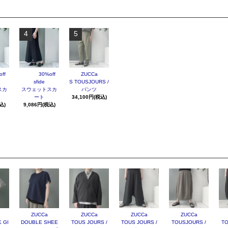
4
5
ff
30%off
ZUCCa
sfide
S TOUSJOURS /
スカ
スウェットスカ
パンツ
ート
34,100円(税込)
込)
9,086円(税込)
ZUCCa
ZUCCa
ZUCCa
ZUCCa
 GI
DOUBLE SHEE
TOUS JOURS /
TOUS JOURS /
TOUSJOURS /
TO