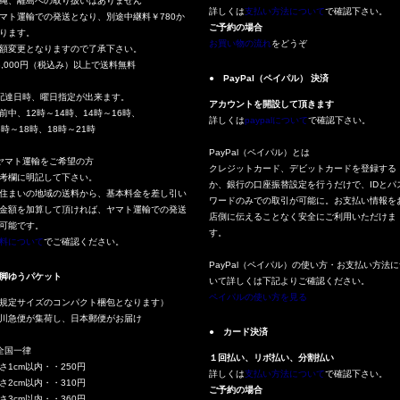
縄、離島への取り扱いはありません
詳しくは
支払い方法について
で確認下さい。
マト運輸での発送となり、別途中継料￥780か
ご予約の場合
ります。
お買い物の流れ
をどうぞ
額変更となりますので了承下さい。
3,000円（税込み）以上で送料無料
● PayPal（ペイパル） 決済
配達日時、曜日指定が出来ます。
アカウントを開設して頂きます
前中、12時～14時、14時～16時、
詳しくは
paypalについて
で確認下さい。
6時～18時、18時～21時
PayPal（ペイパル）とは
ヤマト運輸をご希望の方
クレジットカード、デビットカードを登録する
考欄に明記して下さい。
か、銀行の口座振替設定を行うだけで、IDとパ
住まいの地域の送料から、基本料金を差し引い
ワードのみでの取引が可能に。お支払い情報を
金額を加算して頂ければ、ヤマト運輸での発送
店側に伝えることなく安全にご利用いただけま
可能です。
す。
料について
でご確認ください。
PayPal（ペイパル）の使い方・お支払い方法に
脚ゆうパケット
いて詳しくは下記よりご確認ください。
ペイパルの使い方を見る
規定サイズのコンパクト梱包となります）
川急便が集荷し、日本郵便がお届け
● カード決済
全国一律
１回払い、リボ払い、分割払い
さ1cm以内・・250円
詳しくは
支払い方法について
で確認下さい。
さ2cm以内・・310円
ご予約の場合
さ3cm以内・・360円