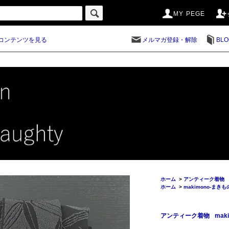
MY PEGE
コンテンツを見る
メルマガ登録・解除
BLO
ホーム
>
アンティーク着物
ホーム
>
makimono-まきも
アンティーク着物
mak