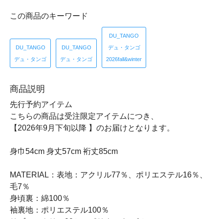
この商品のキーワード
DU_TANGO
DU_TANGO
DU_TANGO
デュ・タンゴ
デュ・タンゴ
デュ・タンゴ
2026fall&winter
商品説明
先行予約アイテム
こちらの商品は受注限定アイテムにつき、
【2026年9月下旬以降 】のお届けとなります。
身巾54cm 身丈57cm 裄丈85cm
MATERIAL：表地：アクリル77％、ポリエステル16％、
毛7％
身頃裏：綿100％
袖裏地：ポリエステル100％