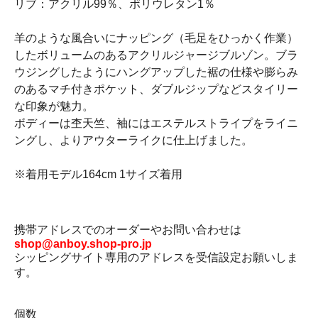
リブ：アクリル99％、ポリウレタン1％
羊のような風合いにナッピング（毛足をひっかく作業）
したボリュームのあるアクリルジャージブルゾン。ブラ
ウジングしたようにハングアップした裾の仕様や膨らみ
のあるマチ付きポケット、ダブルジップなどスタイリー
な印象が魅力。
ボディーは杢天竺、袖にはエステルストライプをライニ
ングし、よりアウターライクに仕上げました。
※着用モデル164cm 1サイズ着用
携帯アドレスでのオーダーやお問い合わせは
shop@anboy.shop-pro.jp
シッピングサイト専用のアドレスを受信設定お願いしま
す。
個数