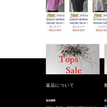
ZUCCa
ZUCCa
ZU
SHEER HERRIN
SHEER HERRIN
OTTON SILK
GBONE INLAY /
GBONE INLAY /
NGHAM CH
カットソー
カットソー
/ シャツ
SOLD OUT
SOLD OUT
SOLD OU
返品について
返品期限
佐