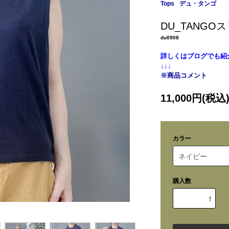
Tops
デュ・タンゴ
DU_TANG
du0908
詳しくはブログでも紹
↓↓↓
※商品コメント
11,000円(税込
カラー
購入数