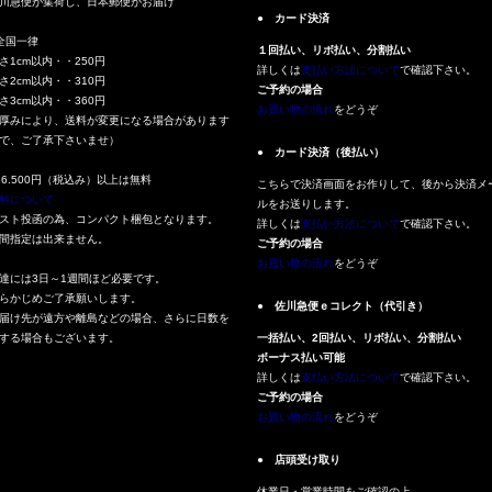
川急便が集荷し、日本郵便がお届け
● カード決済
全国一律
１回払い、リボ払い、分割払い
さ1cm以内・・250円
詳しくは
支払い方法について
で確認下さい。
さ2cm以内・・310円
ご予約の場合
さ3cm以内・・360円
お買い物の流れ
をどうぞ
厚みにより、送料が変更になる場合があります
で、ご了承下さいませ）
● カード決済（後払い）
16.500円（税込み）以上は無料
こちらで決済画面をお作りして、後から決済メ
料について
ルをお送りします。
スト投函の為、コンパクト梱包となります。
詳しくは
支払い方法について
で確認下さい。
間指定は出来ません。
ご予約の場合
お買い物の流れ
をどうぞ
達には3日～1週間ほど必要です。
らかじめご了承願いします。
● 佐川急便ｅコレクト（代引き）
届け先が遠方や離島などの場合、さらに日数を
する場合もございます。
一括払い、2回払い、リボ払い、分割払い
ボーナス払い可能
詳しくは
支払い方法について
で確認下さい。
ご予約の場合
お買い物の流れ
をどうぞ
● 店頭受け取り
休業日・営業時間をご確認の上