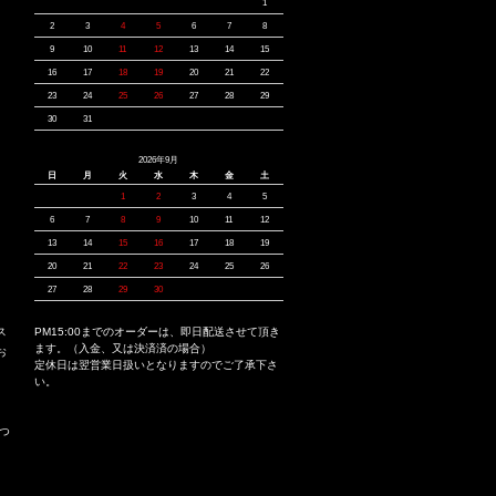
1
2
3
4
5
6
7
8
9
10
11
12
13
14
15
16
17
18
19
20
21
22
23
24
25
26
27
28
29
30
31
2026年9月
日
月
火
水
木
金
土
1
2
3
4
5
6
7
8
9
10
11
12
13
14
15
16
17
18
19
20
21
22
23
24
25
26
27
28
29
30
ス
PM15:00までのオーダーは、即日配送させて頂き
ます。（入金、又は決済済の場合）
お
定休日は翌営業日扱いとなりますのでご了承下さ
い。
つ