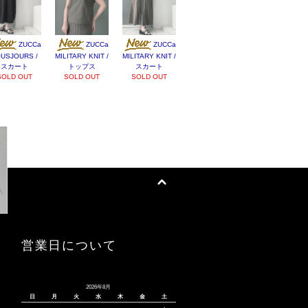
ZUCCa
ZUCCa
ZUCCa
USJOURS /
MILITARY KNIT /
MILITARY KNIT /
スカート
トップス
スカート
SOLD OUT
SOLD OUT
SOLD OUT
営業日について
2026年8月
日
月
火
水
木
金
土