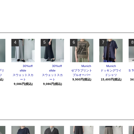
4
5
6
7
8
30%off
30%off
Munich
Munich
プリ
sfide
sfide
ゼブラプリント
ドッキングワイ
S T
ツ
スウェットスカ
スウェットスカ
プルオーバー
ドシャツ
込)
ート
ート
9,900円(税込)
15,400円(税込)
34
9,086円(税込)
9,086円(税込)