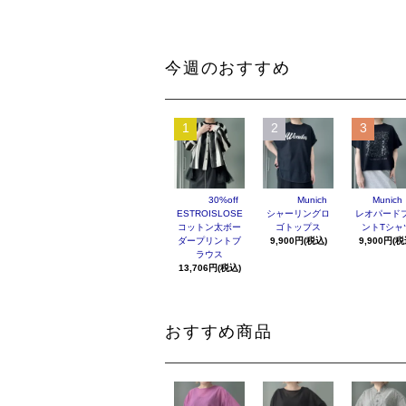
今週のおすすめ
1
2
3
30%off
Munich
Munich
ESTROISLOSE
シャーリングロ
レオパード
コットン太ボー
ゴトップス
ントTシャ
ダープリントブ
9,900円(税込)
9,900円(税
ラウス
13,706円(税込)
おすすめ商品