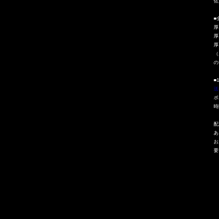
佐
■
厚
厚
厚
（
の
■
送
ポ
時
配
あ
お
要