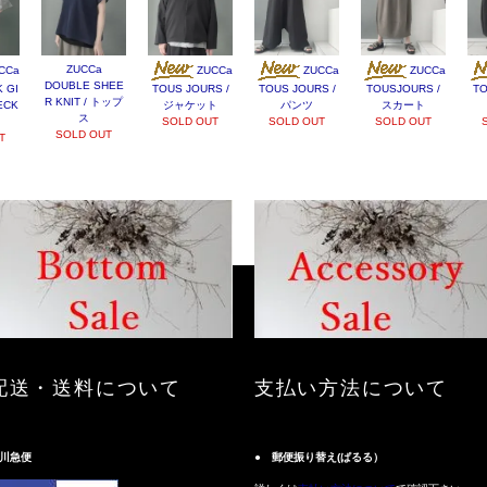
ZUCCa
CCa
ZUCCa
ZUCCa
ZUCCa
DOUBLE SHEE
 GI
TOUS JOURS /
TOUS JOURS /
TOUSJOURS /
TO
R KNIT / トップ
ECK
ジャケット
パンツ
スカート
ス
SOLD OUT
SOLD OUT
SOLD OUT
SOLD OUT
T
配送・送料について
支払い方法について
川急便
● 郵便振り替え(ぱるる）