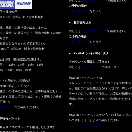
詳しくは
支払い方法について
で確認下さい。
ご予約の場合
お買い物の流れ
をどうぞ
国一律 600円
16.500円（税込）以上は送料無料
● 銀行振り込み
縄、離島への取り扱いはありません
詳しくは
支払い方法について
で確認下さい。
マト運輸での発送となり、別途中継料￥780か
ご予約の場合
ります。
お買い物の流れ
をどうぞ
額変更となりますので了承下さい。
3,000円（税込み）以上で送料無料
● PayPal（ペイパル） 決済
配達日時、曜日指定が出来ます。
アカウントを開設して頂きます
前中、12時～14時、14時～16時、
詳しくは
paypalについて
で確認下さい。
6時～18時、18時～21時
PayPal（ペイパル）とは
ヤマト運輸をご希望の方
クレジットカード、デビットカードを登録する
考欄に明記して下さい。
か、銀行の口座振替設定を行うだけで、IDとパ
住まいの地域の送料から、基本料金を差し引い
ワードのみでの取引が可能に。お支払い情報を
金額を加算して頂ければ、ヤマト運輸での発送
店側に伝えることなく安全にご利用いただけま
可能です。
す。
料について
でご確認ください。
PayPal（ペイパル）の使い方・お支払い方法に
脚ゆうパケット
いて詳しくは下記よりご確認ください。
ペイパルの使い方を見る
規定サイズのコンパクト梱包となります）