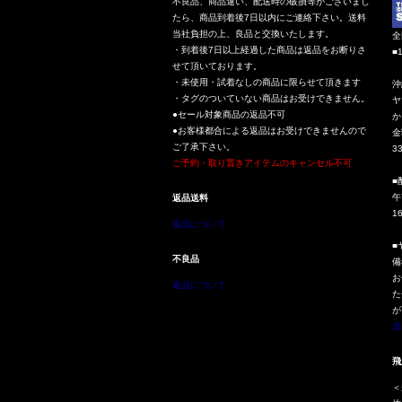
不良品、商品違い、配送時の破損等がございまし
たら、商品到着後7日以内にご連絡下さい。送料
当社負担の上、良品と交換いたします。
全
・到着後7日以上経過した商品は返品をお断りさ
■
せて頂いております。
・未使用・試着なしの商品に限らせて頂きます
沖
・タグのついていない商品はお受けできません。
ヤ
●セール対象商品の返品不可
か
●お客様都合による返品はお受けできませんので
金
ご了承下さい。
3
ご予約・取り置きアイテムのキャンセル不可
■
午
返品送料
1
返品について
■
不良品
備
お
返品について
た
が
送
飛
＜