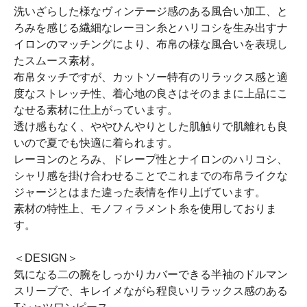
洗いざらした様なヴィンテージ感のある風合い加工、と
ろみを感じる繊細なレーヨン糸とハリコシを生み出すナ
イロンのマッチングにより、布帛の様な風合いを表現し
たスムース素材。
布帛タッチですが、カットソー特有のリラックス感と適
度なストレッチ性、着心地の良さはそのままに上品にこ
なせる素材に仕上がっています。
透け感もなく、ややひんやりとした肌触りで肌離れも良
いので夏でも快適に着られます。
レーヨンのとろみ、ドレープ性とナイロンのハリコシ、
シャリ感を掛け合わせることでこれまでの布帛ライクな
ジャージとはまた違った表情を作り上げています。
素材の特性上、モノフィラメント糸を使用しておりま
す。
＜DESIGN＞
気になる二の腕をしっかりカバーできる半袖のドルマン
スリーブで、キレイメながら程良いリラックス感のある