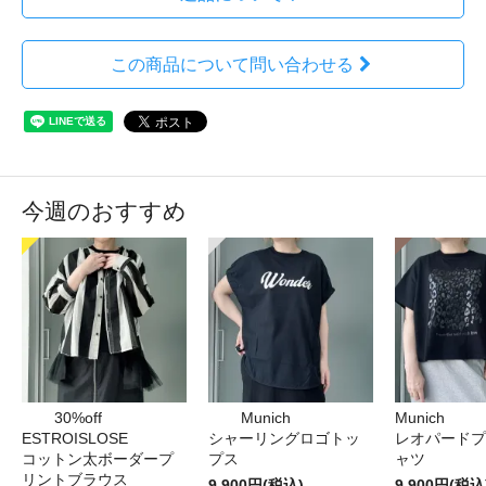
この商品について問い合わせる
今週のおすすめ
30%off
Munich
Munich
ESTROISLOSE
シャーリングロゴトッ
レオパードプ
コットン太ボーダープ
プス
ャツ
リントブラウス
9,900円(税込)
9,900円(税込