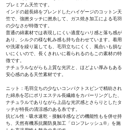
プレミアム天竺です。
インドの超長綿をブレンドしたハイゲージのコットン天
竺で、強撚タッチに撚糸して、ガス焼き加工による毛羽
の少なさが特徴です。
普通の綿素材では表現しにくい適度なハリ感と落ち感が
あり、シルクの様な軋み感も持ち合わせています。着用
や洗濯を繰り返しても、毛羽立ちにくく、風合いも損な
いにくいので、長くきれいに着られるのもこの素材の特
徴です。
ナチュラルながらも上質な光沢と、ほどよい厚みもある
安心感のある天竺素材です。
ニット：毛羽立ちの少ないコンパクトスピンで精紡され
た綿糸を芯にポリエステル長繊維をカバーリングした、
ナチュラルでありながら上品な光沢感とさらりとしたタ
ッチが特長の清涼感のある糸です。
抗ピル性・吸水速乾・接触冷感などの機能性もを併せ持
ち、天然有機系抗菌防臭加工「ロンフレッシュ®」を施