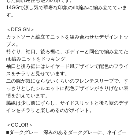
した高汎用性も魅力の糸です。
14GGで涼し気で華奢な印象のrib編みに編み立てていま
す。
＜DESIGN＞
カットソーと編立てニットを組み合わせたデザイントッ
プス。
衿ぐり、袖口、後ろ裾に、ボディーと同色で編み立てた
rib編みニットをドッキング。
袖口と後ろ裾にはレイヤード風デザインで配色のフライ
スをチラリと見せています。
二の腕が気にならないくらいのフレンチスリーブで、す
っきりとしたシルエットに配色デザインがさりげない表
情を加えています。
脇線は少し前にずらし、サイドスリットと後ろ裾のデザ
インをチラリと楽しめるのがポイント。
＜COLOR＞
■ダークグレー：深みのあるダークグレーに、ネイビー