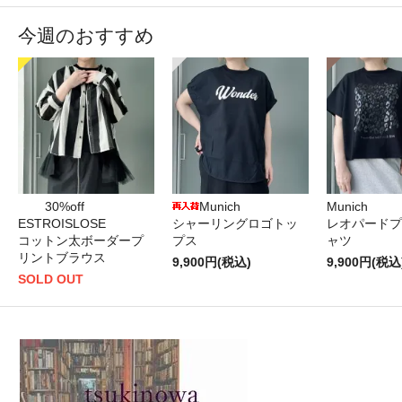
今週のおすすめ
30%off
Munich
Munich
ESTROISLOSE
シャーリングロゴトッ
レオパードプ
コットン太ボーダープ
プス
ャツ
リントブラウス
9,900円(税込)
9,900円(税込
SOLD OUT