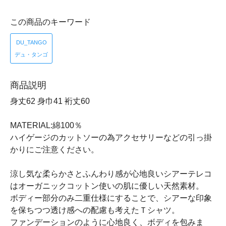
この商品のキーワード
DU_TANGO
デュ・タンゴ
商品説明
身丈62 身巾41 裄丈60
MATERIAL:綿100％
ハイゲージのカットソーの為アクセサリーなどの引っ掛
かりにご注意ください。
涼し気な柔らかさとふんわり感が心地良いシアーテレコ
はオーガニックコットン使いの肌に優しい天然素材。
ボディー部分のみ二重仕様にすることで、シアーな印象
を保ちつつ透け感への配慮も考えたＴシャツ。
ファンデーションのように心地良く、ボディを包みま