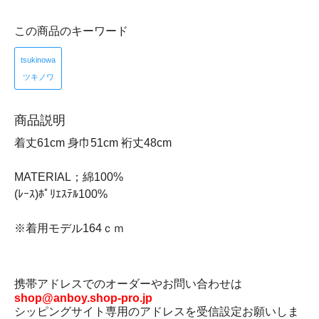
この商品のキーワード
tsukinowa
ツキノワ
商品説明
着丈61cm 身巾51cm 裄丈48cm
MATERIAL；綿100%
(ﾚｰｽ)ﾎﾟﾘｴｽﾃﾙ100%
※着用モデル164ｃｍ
携帯アドレスでのオーダーやお問い合わせは
shop@anboy.shop-pro.jp
シッピングサイト専用のアドレスを受信設定お願いしま