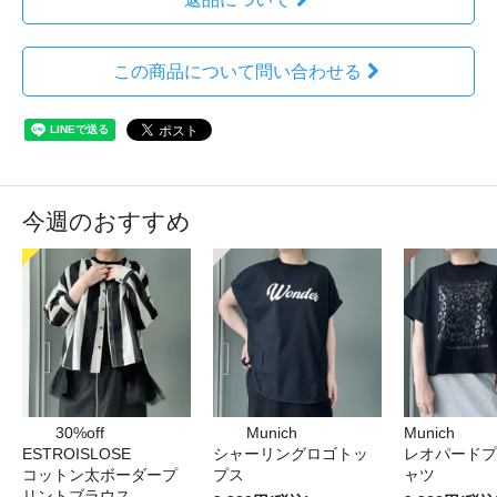
この商品について問い合わせる
今週のおすすめ
30%off
Munich
Munich
ESTROISLOSE
シャーリングロゴトッ
レオパードプ
コットン太ボーダープ
プス
ャツ
リントブラウス