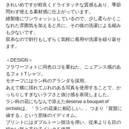
きれいめですが程良くドライタッチな質感もあり、季節
問わず使える素材感に仕上がっています。
縫製後にワンウォッシュしているので、少し柔らかくこ
なれた雰囲気を加えると共に、その後の洗濯による縮み
も少ないです。
双糸なので斜行もしずらく気軽に着用や洗濯を繰り返せ
ます。
＜DESIGN＞
フラワーフォトに同色ロゴを重ねた、ニュアンス感のあ
るフォトTシャツ。
モチーフにはラン科のアランダを採用。
あえて横に揺れてぶれのある写真を使用することで、か
っちりしすぎないラフさと抜け感を表現しました。
ラン科の花にちなんで添えたdeserve a bouquet of
orchidsは、「ランの花束に相応しい」、つまり「賞賛に
値する」という意味のイディオム。
プリントにはダブルトーン技法を用い、従来よりも目の