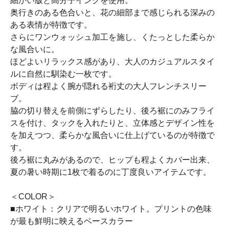
細かい版と高分子インクを使用。
奥行きのある色合いと、花の細部まで感じられる深みの
ある表情が特徴です。
さらにワンウォッシュ加工を施し、くたっとした柔らか
な風合いに。
ほどよいリラックス感があり、大人のカジュアルスタイ
ルに自然に馴染む一枚です。
ボディは程よく腕が隠れる裄丈の大人フレンチスリー
ブ。
脇の切り替えを前側にずらしたり、後ろ裾にのみフライ
スを付け、タックを入れたりと、立体感とデザイン性を
を加えつつ、柔らかな風合いに仕上げているのが特徴で
す。
後ろ裾に丸みがあるので、ヒップも程よくカバー出来、
夏の暑い時期に1枚で着るのに丁度良いアイテムです。
＜COLOR＞
■ホワイト：クリアで明るいホワイト。プリントの色味
が最も鮮明に映えるベースカラー